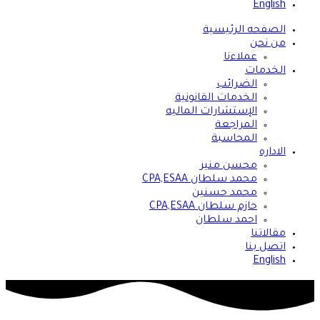
English
الصفحه الرئيسية
من نحن
عملاءنا
الخدمات
الضرائب
الخدمات القانونية
الإستشارات الماليه
المراجعة
المحاسبة
الاداره
محسن منير
محمد سلطان CPA,ESAA
محمد حسنين
حازم سلطان CPA,ESAA
احمد سلطان
مقالاتنا
اتصل بنا
English