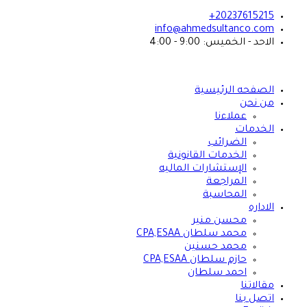
20237615215+
info@ahmedsultanco.com
الاحد - الخميس: 9:00 - 4:00
الصفحه الرئيسية
من نحن
عملاءنا
الخدمات
الضرائب
الخدمات القانونية
الإستشارات الماليه
المراجعة
المحاسبة
الاداره
محسن منير
محمد سلطان CPA,ESAA
محمد حسنين
حازم سلطان CPA,ESAA
احمد سلطان
مقالاتنا
اتصل بنا